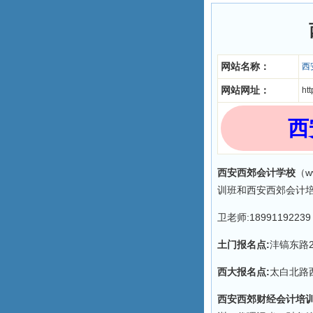
网站名称：
西
网站网址：
ht
西
西安西郊会计学校
（w
训班和西安西郊会计
卫老师:18991192239
土门报名点:
沣镐东路
西大报名点:
太白北路
西安西郊财经会计培