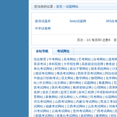
您当前的位置：
首页
>
试题网站
新浪试题库
3edu试题网
365自
中学试卷网
页次：1/1 每页80 总数6
全站导航
考试网址
综合教育
|
中考网站
|
高考网站
|
艺考网站
|
自考网站
|
成考
英语考试
|
本科院校
|
大学招生网
|
高校就业信息网
|
教务处
单位考试网站
|
村官网站
|
政法干警网站
|
税务系统网站
|
计
|
德语考试网站
|
俄语考试网站
|
西班牙语考试网站
|
阿拉伯
中级会计职称考试
|
语文网站
|
数学网站
|
物理网站
|
化学网
站
|
作文网站
|
论文网站
|
课件网站
|
试题网站
|
教案网站
|
范
筑考试网站
|
医药考试网站
|
教师资格证网
|
心理网站
|
营养
造师
|
造价工程师
|
监理工程师
|
咨询工程师
|
环境影响评价
育网站
|
家教网站
|
猎头网站
|
人才网站
|
司考网站
|
出国网
河北考试网站
|
山西考试网站
|
内蒙古考试网站
|
黑龙江考试
试网站
|
福建考试网站
|
江西考试网站
|
山东考试网站
|
河南
川考试网站
|
云南考试网站
|
贵州考试网站
|
广西考试网站
|
|
新疆考试网站
|
港澳台考试网站
|
政府网站
|
微博网址
|
招生