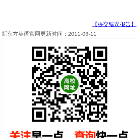
【提交错误报告】
新东方英语官网更新时间：2011-08-11