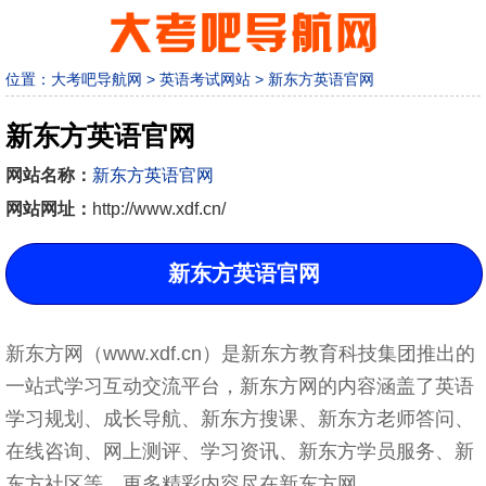
位置：
大考吧导航网
>
英语考试网站
>
新东方英语官网
新东方英语官网
网站名称：
新东方英语官网
网站网址：
http://www.xdf.cn/
新东方英语官网
新东方网（www.xdf.cn）是新东方教育科技集团推出的
一站式学习互动交流平台，新东方网的内容涵盖了英语
学习规划、成长导航、新东方搜课、新东方老师答问、
在线咨询、网上测评、学习资讯、新东方学员服务、新
东方社区等，更多精彩内容尽在新东方网